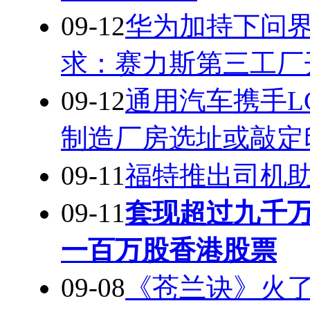
09-12
华为加持下问界 
求：赛力斯第三工厂
09-12
通用汽车携手L
制造厂房选址或敲定
09-11
福特推出司机
09-11
套现超过九千
一百万股香港股票
09-08
《苍兰诀》火