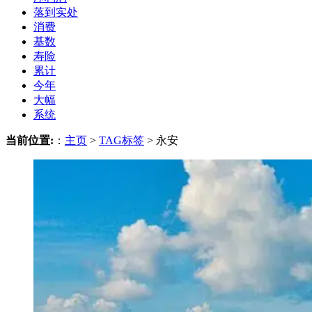
落到实处
消费
基数
寿险
累计
今年
大幅
系统
当前位置:
：
主页
>
TAG标签
> 永安