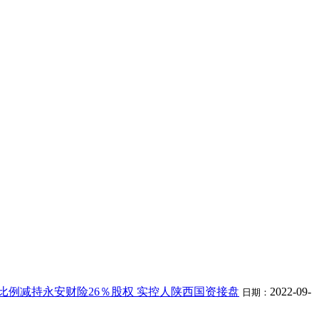
大比例减持永安财险26％股权 实控人陕西国资接盘
2022-09-
日期：