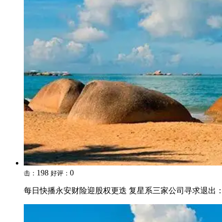
198
0
击：
好评：
每日快播永安财险迎股权更迭 复星系三家公司寻求退出：