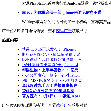
索尼PlayStation首席执行官JimRyan透露，微
库克：为你母亲买一部 iphone来避免信息不通
Withings该网站的商店出现了一个横幅，宣布其产
广告位API接口通信错误，查看
德得广告
获取帮助
热点内容
苹果 iOS 16正式发布： iPhone 8
斯柯达VISION7 S概念车发布，采
比亚迪对巴菲特减持公司股票回应
1分钟就能看出差别2千 iphone 14
华熙生物：上半年营收29.35亿元
小米公司发布一款专门针对 iPhon
利用 MSS托管的安全运营优势为您
套现超过九千万！理想董事长在五
荣耀X40系列发布了9年里程碑
官方宣布：9月1日15:00索尼 Xper
广告位API接口通信错误，查看
德得广告
获取帮助