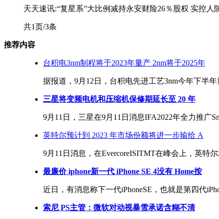
天天速讯:“复星系”大比例减持永安财险26％股权 实控
共1页/3条
推荐内容
台积电3nm制程将于2023年量产 2nm将于2025年
据报道，9月12日，台积电先进工艺3nm今年下半年量产，
三星将变频电机和压缩机保修期延长至 20 年
9月11日，三星在9月11日消息IFA2022年全力推广Sm
英特尔预计到 2023 年市场份额将进一步输给 A
9月11日消息，在EvercoreISITMT在峰会上，
最廉价 iphone新一代 iPhone SE 4没有 Home按
近日，有消息称下一代iPhoneSE，也就是第四代iPho
索尼 PS主管：微软对动视暴雪承诺含糊不清