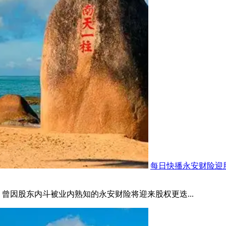
每日快播永安财险迎
曾因股东内斗被业内熟知的永安财险将迎来股权更迭...