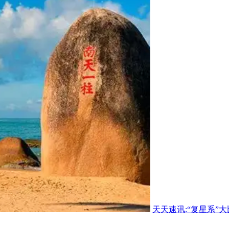
天天速讯:“复星系”