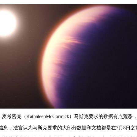
法官萨琳・麦考密克（KathaleenMcCormick）马斯克要求的
息，法官认为马斯克要求的大部分数据和文档都是在7月8日之