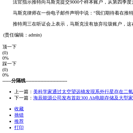
法官指示推特向马斯克提交9000个样本账户，从第四季度
马斯克律师在一份电子邮件声明中说：“我们期待着在推特
推特周三在听证会上表示，马斯克没有放弃垃圾账户，这在
(责任编辑：admin)
顶一下
(0)
0%
踩一下
(0)
0%
------分隔线----------------------------
上一篇：
美科学家通过太空望远镜发现系外行星存在二氧
下一篇：
海辰能源公司发布首款300 Ah电能存储及大型
收藏
挑错
推荐
打印