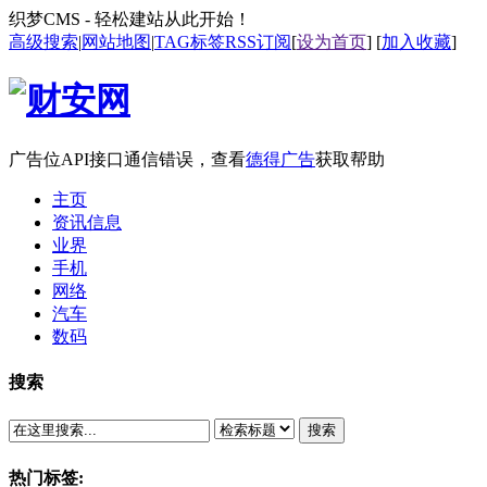
织梦CMS - 轻松建站从此开始！
高级搜索
|
网站地图
|
TAG标签
RSS订阅
[
设为首页
] [
加入收藏
]
广告位API接口通信错误，查看
德得广告
获取帮助
主页
资讯信息
业界
手机
网络
汽车
数码
搜索
搜索
热门标签: