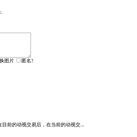
论。
匿名?
软提出在目前的动视交易后，在当前的动视交...