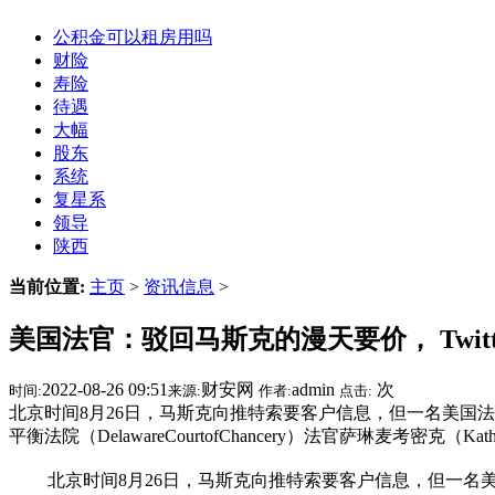
公积金可以租房用吗
财险
寿险
待遇
大幅
股东
系统
复星系
领导
陕西
当前位置:
主页
>
资讯信息
>
美国法官：驳回马斯克的漫天要价， Twitt
2022-08-26 09:51
财安网
admin
次
时间:
来源:
作者:
点击:
北京时间8月26日，马斯克向推特索要客户信息，但一名美国
平衡法院（DelawareCourtofChancery）法官萨琳麦考密克（Kathal
北京时间8月26日，马斯克向推特索要客户信息，但一名美