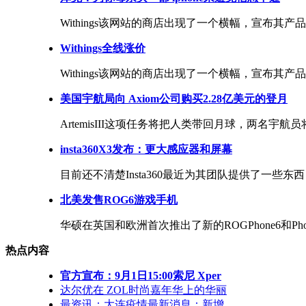
Withings该网站的商店出现了一个横幅，宣布其产
Withings全线涨价
Withings该网站的商店出现了一个横幅，宣布其产
美国宇航局向 Axiom公司购买2.28亿美元的登月
ArtemisIII这项任务将把人类带回月球，两名宇航
insta360X3发布：更大感应器和屏幕
目前还不清楚Insta360最近为其团队提供了一些东
北美发售ROG6游戏手机
华硕在英国和欧洲首次推出了新的ROGPhone6和Pho
热点内容
官方宣布：9月1日15:00索尼 Xper
达尔优在 ZOL时尚嘉年华上的华丽
最资讯：大连疫情最新消息：新增