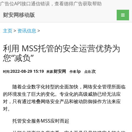
广告位API接口通信错误，查看
德得广告
获取帮助
财安网移动版
导航
主页
>
资讯信息
>
利用 MSS托管的安全运营优势为
您“减负”
2022-08-29 15:19
财安网
lp
次
时间:
来源:
作者:
点击:
随着企业数字化转型的全面加快，网络安全管理所面临
的环境发生了巨大的变化。专业化的高级威胁已经无法应
对，只有通过堆叠网络安全产品和被动防御操作方法来应
对。
托管安全服务MSS应时而起