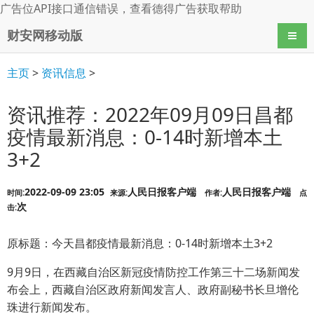
广告位API接口通信错误，查看
德得广告
获取帮助
财安网移动版
导航
主页
>
资讯信息
>
资讯推荐：2022年09月09日昌都
疫情最新消息：0-14时新增本土
3+2
2022-09-09 23:05
人民日报客户端
人民日报客户端
时间:
来源:
作者:
点
次
击:
原标题：今天昌都疫情最新消息：0-14时新增本土3+2
9月9日，在西藏自治区新冠疫情防控工作第三十二场新闻发
布会上，西藏自治区政府新闻发言人、政府副秘书长旦增伦
珠进行新闻发布。