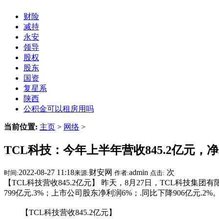
财险
减持
永安
领导
股权
股东
国资
复星系
陕西
公积金可以租房用吗
当前位置:
主页
>
网络
>
TCL科技：今年上半年营收845.2亿元，净利
2022-08-27 11:18
财安网
admin
次
时间:
来源:
作者:
点击:
【TCL科技营收845.2亿元】 昨天，8月27日，TCL科技集团
799亿元.3%；上市公司股东净利润6%；.同比下降906亿元.2%
【TCL科技营收845.2亿元】