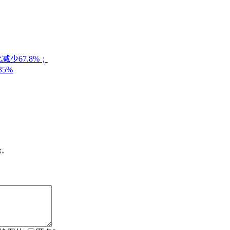
减少67.8%；
5%
论。