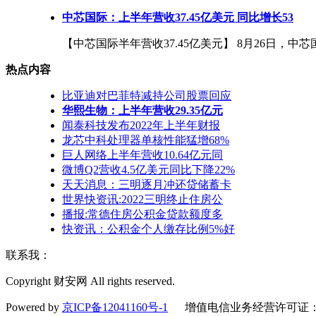
中芯国际：上半年营收37.45亿美元 同比增长53
【中芯国际半年营收37.45亿美元】 8月26日，中芯
热点内容
比亚迪对巴菲特减持公司股票回应
华熙生物：上半年营收29.35亿元
闻泰科技发布2022年上半年财报
龙芯中科处理器单核性能猛增68%
巨人网络上半年营收10.64亿元同
微博Q2营收4.5亿美元同比下降22%
天天消息：三明逐月冲还贷储蓄卡
世界快资讯:2022三明终止住房公
播报:常德住房公积金贷款额度多
快资讯：公积金个人缴存比例5%好
联系我：
Copyright 财安网 All rights reserved.
Powered by
京ICP备12041160号-1
增值电信业务经营许可证