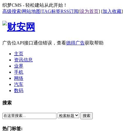
织梦CMS - 轻松建站从此开始！
高级搜索
|
网站地图
|
TAG标签
RSS订阅
[
设为首页
] [
加入收藏
]
广告位API接口通信错误，查看
德得广告
获取帮助
主页
资讯信息
业界
手机
网络
汽车
数码
搜索
搜索
热门标签: