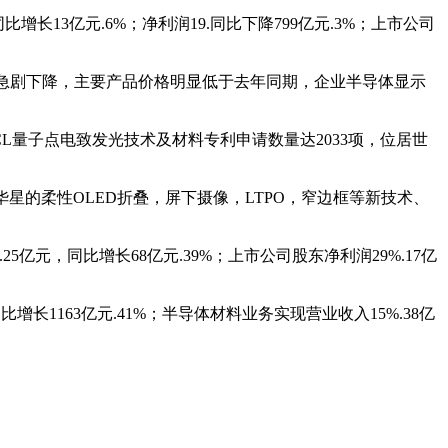
长13亿元.6%；净利润19.同比下降799亿元.3%；上市公司
急剧下降，主要产品价格明显低于去年同期，企业半导体显示
TCL量子点电致发光技术及材料专利申请数量达2033项，位居世
的柔性OLED折叠，屏下摄像，LTPO，窄边框等新技术、
亿元，同比增长68亿元.39%；上市公司股东净利润29%.17亿
长1163亿元.41%；半导体材料业务实现营业收入15%.38亿