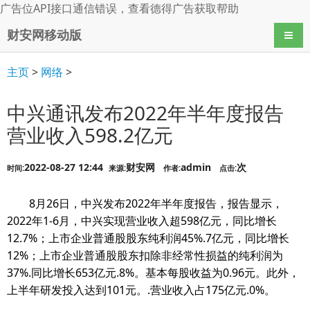
广告位API接口通信错误，查看
德得广告
获取帮助
财安网移动版
导航
主页
>
网络
>
中兴通讯发布2022年半年度报告
营业收入598.2亿元
2022-08-27 12:44
财安网
admin
次
时间:
来源:
作者:
点击:
8月26日，中兴发布2022年半年度报告，报告显示，
2022年1-6月，中兴实现营业收入超598亿元，同比增长
12.7%；上市企业普通股股东纯利润45%.7亿元，同比增长
12%；上市企业普通股股东扣除非经常性损益的纯利润为
37%.同比增长653亿元.8%。基本每股收益为0.96元。此外，
上半年研发投入达到101元。.营业收入占175亿元.0%。