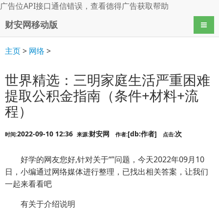
广告位API接口通信错误，查看
德得广告
获取帮助
财安网移动版
导航
主页
>
网络
>
世界精选：三明家庭生活严重困难
提取公积金指南（条件+材料+流
程）
2022-09-10 12:36
财安网
[db:作者]
次
时间:
来源:
作者:
点击:
好学的网友您好,针对关于“”问题，今天2022年09月10
日，小编通过网络媒体进行整理，已找出相关答案，让我们
一起来看看吧
有关于介绍说明