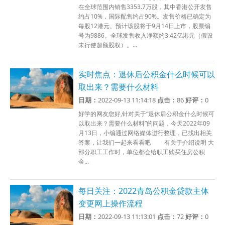
在全球范围内销售3353.7万股，其中香港公开发售
约占10%，国际配售约占90%。发售价格已确定为
每股12港元。预计该股将于9月14日上市，股票编
号为9886。全球发售收入净额约3.42亿港元（假设
未行使超额股权）。...
实时焦点：退休后公积金什么时候可以
取出来？需要什么材料
日期：
2022-09-13 11:14:18
点击：
86
好评：
0
好学的网友您好,针对关于“退休后公积金什么时候可
以取出来？需要什么材料”的问题，今天2022年09
月13日，小编通过网络媒体进行整理，已找出相关
答案，让我们一起来看看吧 有关于介绍说明 大
部分职工工作时，单位都会给职工购买住房公积
金...
每日关注：2022青岛公积金贷款主体
变更网上操作流程
日期：
2022-09-13 11:13:01
点击：
72
好评：
0