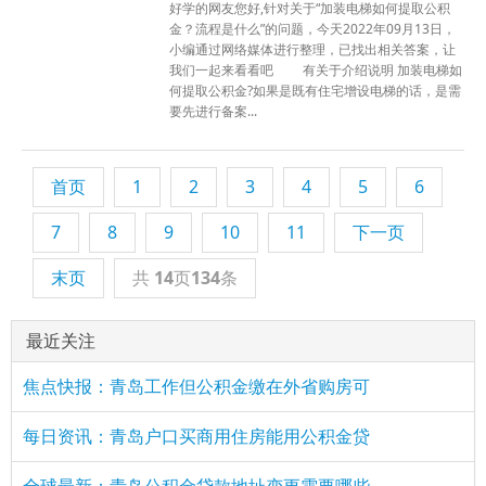
好学的网友您好,针对关于“加装电梯如何提取公积
金？流程是什么”的问题，今天2022年09月13日，
小编通过网络媒体进行整理，已找出相关答案，让
我们一起来看看吧 有关于介绍说明 加装电梯如
何提取公积金?如果是既有住宅增设电梯的话，是需
要先进行备案...
首页
1
2
3
4
5
6
7
8
9
10
11
下一页
末页
共
14
页
134
条
最近关注
焦点快报：青岛工作但公积金缴在外省购房可
每日资讯：青岛户口买商用住房能用公积金贷