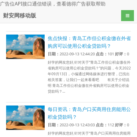
广告位API接口通信错误，查看
德得广告
获取帮助
财安网移动版
导航
焦点快报：青岛工作但公积金缴在外省
购房可以使用公积金贷款吗？
日期：
2022-09-13 12:44:20
点击：
101
好评：
0
好学的网友您好,针对关于“青岛工作但公积金缴在外
省购房可以使用公积金贷款吗？”的问题，今天2022
年09月13日，小编通过网络媒体进行整理，已找出
相关答案，让我们一起来看看吧 有关于介绍说
明 青岛工作但公积金缴在外省购房可以使用公积金
贷款吗？...
每日资讯：青岛户口买商用住房能用公
积金贷款吗？
日期：
2022-09-13 12:43:03
点击：
112
好评：
0
好学的网友您好,针对关于“青岛户口买商用住房能用