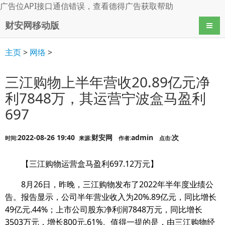
广告位API接口通信错误，查看
德得广告
获取帮助
财安网移动版
导航
主页
>
网络
>
三江购物上半年营收20.89亿元净
利7848万，其运营宁波盒马盈利
697
2022-08-26 19:40
财安网
admin
次
时间:
来源:
作者:
点击:
【三江购物运营盒马盈利697.12万元】
8月26日，昨晚，三江购物发布了2022年半年度业绩公
告。报告显示，公司半年营业收入为20%.89亿元，同比增长
49亿元.44%；上市公司股东净利润7848万元，同比增长
3503万元，增长800元.61%。值得一提的是，由三江购物经