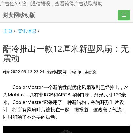
广告位API接口通信错误，查看
德得广告
获取帮助
财安网移动版
导航
主页
>
资讯信息
>
酷冷推出一款12厘米新型风扇：无
震动
2022-09-12 22:21
财安网
lp
次
时间:
来源:
作者:
点击:
CoolerMaster一个新的性能优化风扇系列已经推出，名
为Mobius，具有非RGB和ARGB两种口味，外形尺寸120毫
米。CoolerMaster它采用了一种新结构，称为环形叶片设
计，将所有风扇叶片连接在一起。据报道，这改善了气流，
同时消除了不必要的振动。